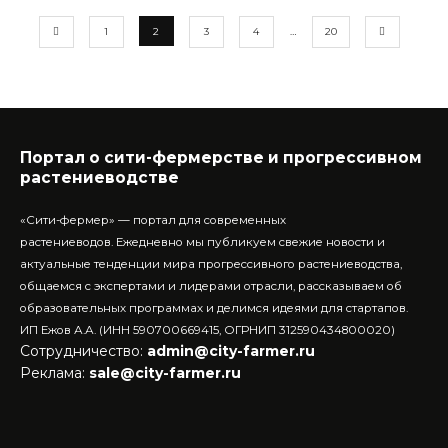
1
2
3
4
…
20
Портал о сити-фермерстве и прогрессивном
растениеводстве
«Сити-фермер» — портал для современных
растениеводов.
Ежедневно мы публикуем свежие новости и
актуальные тенденции мира прогрессивного растениеводства,
общаемся с экспертами и лидерами отрасли, рассказываем об
образовательных программах и делимся идеями для стартапов.
ИП Ежов А.А. (ИНН 590700669415, ОГРНИП 312590434800020)
Сотрудничество:
admin@city-farmer.ru
Реклама:
sale@city-farmer.ru