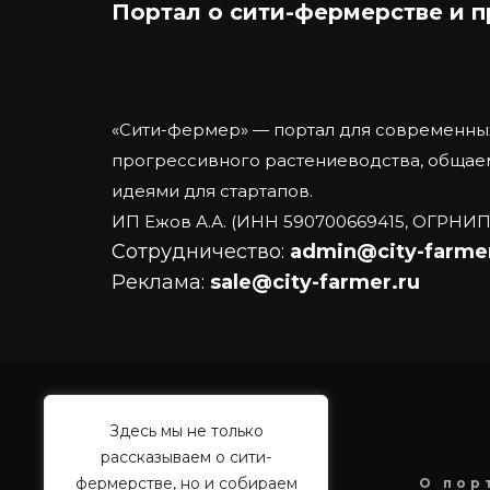
Портал о сити-фермерстве и 
«Сити-фермер» — портал для современны
прогрессивного растениеводства, общаем
идеями для стартапов.
ИП Ежов А.А. (ИНН 590700669415, ОГРНИП
Сотрудничество:
admin@city-farmer
Реклама:
sale@city-farmer.ru
Здесь мы не только
рассказываем о сити-
фермерстве, но и собираем
О пор