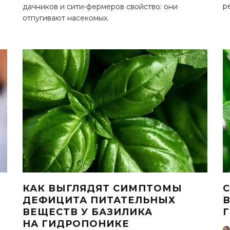
р
дачников и сити-фермеров свойство: они
отпугивают насекомых.
НАМ ВАЖНО ВАШЕ МНЕНИЕ!
ПРОЙТИ ОПРОС
КАК ВЫГЛЯДЯТ СИМПТОМЫ
С
ДЕФИЦИТА ПИТАТЕЛЬНЫХ
датель ИП Ежов А. А. ОГРНИП 312590434800020 ERID 2VtzqwFxGM8
ВЕЩЕСТВ У БАЗИЛИКА
НА ГИДРОПОНИКЕ