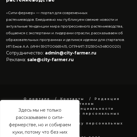
«Сити-фермер» — портал для современных
растениеводов.
Ежедневно мы публикуем свежие новости и
актуальные тенденции мира прогрессивного растениеводства,
общаемся с экспертами и лидерами отрасли, рассказываем об
образовательных программах и делимся идеями для стартапов.
ИП Ежов А.А. (ИНН 590700669415, ОГРНИП 312590434800020)
Сотрудничество:
admin@city-farmer.ru
Реклама:
sale@city-farmer.ru
О портале
Контакты
Редакция
Рекламодателям
Политика конфиденциальности
Здесь мы не только
в отношении обработки персональных
рассказываем о сити-
данных
Согласие на обработку персональных
фермерстве, но и собираем
данных
куки, потому что без них