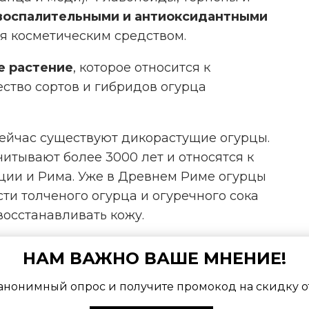
воспалительными и антиоксидантными
ся косметическим средством.
е растение
, которое относится к
ество сортов и гибридов огурца
 сейчас существуют дикорастущие огурцы.
итывают более 3000 лет и относятся к
ции и Рима. Уже в Древнем Риме огурцы
сти толченого огурца и огуречного сока
осстанавливать кожу.
ие.
От всходов до появления первых
НАМ ВАЖНО ВАШЕ МНЕНИЕ!
дит всего 35–45 дней. У позднеспелых —
анонимный опрос и получите промокод на скидку о