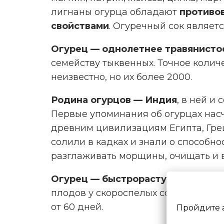
лигнаны огурца обладают
противо
свойствами
. Огуречный сок являет
Огурец — однолетнее травянисто
семейству тыквенных. Точное колич
неизвестно, но их более 2000.
Родина огурцов — Индия
, в ней и
Первые упоминания об огурцах насч
древним цивилизациям Египта, Гре
солили в кадках и знали о способно
разглаживать морщины, очищать и в
Огурец — быстрорастущее растен
плодов у скороспелых сортов прохо
от 60 дней.
Пройдите 