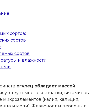
ание
ых сортов:
ких сортов:
е
емых сортов:
ратуры и влажности
ители
тоинств
огурец обладает массой
рисутствует много клетчатки, витаминов
же микроэлементов (калия, кальция,
ганца и меди). Флавоноиды, терпены и