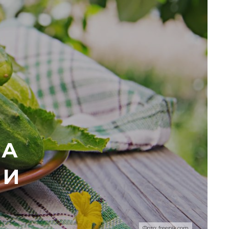
БА
МИ
Фото: freepik.com