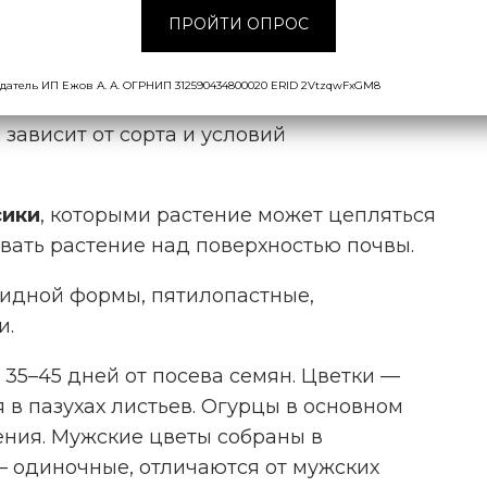
огочисленными боковыми отростками.
ПРОЙТИ ОПРОС
— он округлый или граненый, ветвящийся,
ыми шипиками. У молодых растений
датель ИП Ежов А. А. ОГРНИП 312590434800020 ERID 2VtzqwFxGM8
та в длину становится стелющимся. Длина
 зависит от сорта и условий
сики
, которыми растение может цепляться
ать растение над поверхностью почвы.
идной формы, пятилопастные,
и.
35–45 дней от посева семян. Цветки —
 в пазухах листьев. Огурцы в основном
ния. Мужские цветы собраны в
— одиночные, отличаются от мужских