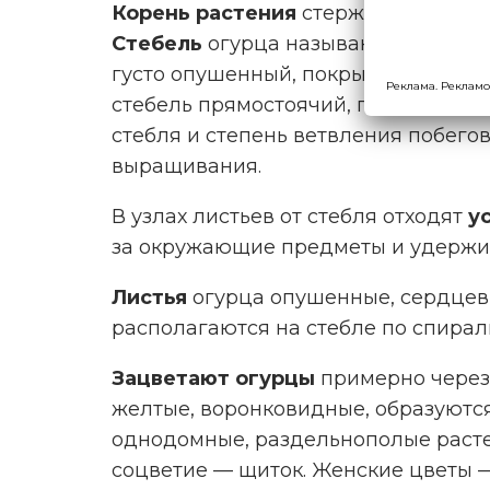
Корень растения
стержневой, с мн
Стебель
огурца называют
плетью
густо опушенный, покрытый защитн
Реклама. Рекламо
стебель прямостоячий, по мере рос
стебля и степень ветвления побегов
выращивания.
В узлах листьев от стебля отходят
у
за окружающие предметы и удержив
Листья
огурца опушенные, сердцев
располагаются на стебле по спирал
Зацветают огурцы
примерно через 
желтые, воронковидные, образуются
однодомные, раздельнополые расте
соцветие — щиток. Женские цветы 