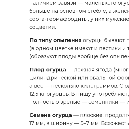
наличием завязи — маленького огур
больше на основном стебле, а женс
сорта-гермафродиты, у них мужские
соцветии.
По типу опыления
огурцы бывают 
(в одном цветке имеют и пестики и
(образуют плоды вообще без опылен
Плод огурца
— ложная ягода (мног
цилиндрической или овальной формы
а вес — несколько килограммов. С о
12,5 кг огурцов. В пищу употребляют
полностью зрелые — семенники — и
Семена огурца
— плоские, продолго
17 мм, в ширину — 5–7 мм. Всхожес