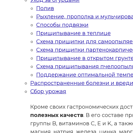
Полив
Рыхление, прополка и мульчиров
Способы подвязки
Прищипывание в теплице
Схема прищипки для самоопыляем
Схема прищипки партенокарпичес
Прищипывание в открытом грунт
Схема прищипывания пчелоопыля
Поддержание оптимальной темпе
Распространенные болезни и вред
Сбор урожая
Кроме своих гастрономических дос
полезных качеств
. В его составе п
группы B, витаминов C, E и K, а так
магния, натрия, железа, цинка, мар