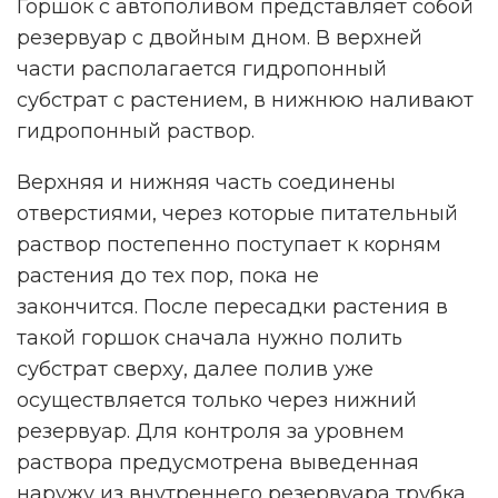
Горшок с автополивом представляет собой
ПРОЙТИ ОПРОС
резервуар с двойным дном. В верхней
части располагается гидропонный
Реклама. Рекламодатель ИП Ежов А. А. ОГРНИП 312590434800020 ERID
2VtzqwFxGM8
субстрат с растением, в нижнюю наливают
гидропонный раствор.
Верхняя и нижняя часть соединены
отверстиями, через которые питательный
раствор постепенно поступает к корням
растения до тех пор, пока не
закончится. После пересадки растения в
такой горшок сначала нужно полить
субстрат сверху, далее полив уже
осуществляется только через нижний
резервуар. Для контроля за уровнем
раствора предусмотрена выведенная
наружу из внутреннего резервуара трубка.