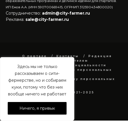
образовательных программах и делимся идеями для стартапов.
ИП Ежов А.А. (ИНН 590700669415, ОГРНИП 312590434800020)
Сотрудничество:
admin@city-farmer.ru
Реклама:
sale@city-farmer.ru
О портале
Контакты
Редакция
Рекламодателям
Политика конфиденциальности
Здесь мы не только
в отношении обработки персональных
рассказываем о сити-
данных
Согласие на обработку персональных
фермерстве, но и собираем
данных
куки, потому что без них
city-farmer.ru 2021–2025
вообще ничего не работает
Ничего, я привык