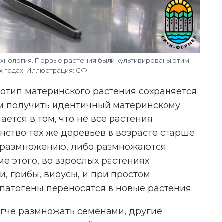
хнология. Первые растения были культивированы этим
х годах. Иллюстрация: СФ
отип материнского растения сохраняется
им получить идентичный материнскому
ется в том, что не все растения
ство тех же деревьев в возрасте старше
у размножению, либо размножаются
е этого, во взрослых растениях
, грибы, вирусы, и при простом
патогены переносятся в новые растения.
егче размножать семенами, другие