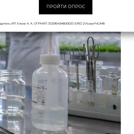
ПРОЙТИ ОПРОС
датель ИП Ежов А. А. ОГРНИП 312590434800020 ERID 2VtzqwFxGM8