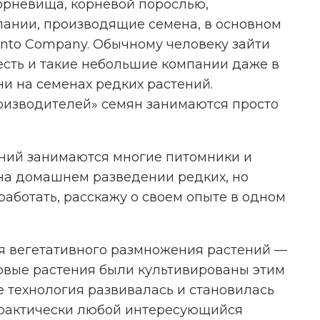
орневища, корневой порослью,
пании, производящие семена, в основном
anto Company. Обычному человеку зайти
 есть и такие небольшие компании даже в
и на семенах редких растений.
оизводителей» семян занимаются просто
ний занимаются многие питомники и
 на домашнем разведении редких, но
аботать, расскажу о своем опыте в одном
я вегетативного размножения растений —
вые растения были культивированы этим
ее технология развивалась и становилась
практически любой интересующийся