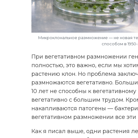
Микроклональное размножение — не новая те
способом в 1950-
При вегетативном размножении ген
полностью, это важно, если мы хот
растению клон. Но проблема заключа
размножаются вегетативно. Большин
10 лет не способны к вегетативном
вегетативно с большим трудом. Кром
накапливаются патогены — бактерии
вегетативном размножении все эти 
Как я писал выше, одни растения л