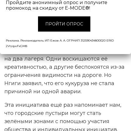
Пройдите анонимный опрос и получите
промокод на скидку от E-MODE®!
Фрэнсис Нгиги, который превратил кольцевую развязку
в кукурузную плантацию. Фото: Abdirahman Khalif
ПРОЙТИ ОПРОС
В течение нескольких месяцев прохожие с
любопытством наблюдали, как
Реклама. Рекламодатель ИП Ежов А. А. ОГРНИП 312590434800020 ERID
преображается некогда бесплодное место.
2VtzqwFxGM8
Необычная сити-ферма разделила людей
на два лагеря. Одни восхищаются её
креативностью, а другие беспокоятся из-за
ограничения видимости на дороге. Но
Нгиги заявил, что его кукуруза не стала
причиной ни одной аварии.
Эта инициатива ещё раз напоминает нам,
что городские пустыри могут стать
зелёными зонами с помощью участия
общества и индивидуальных инициатив.