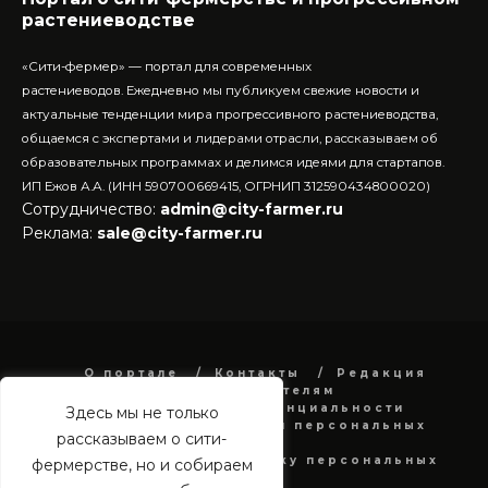
растениеводстве
«Сити-фермер» — портал для современных
растениеводов.
Ежедневно мы публикуем свежие новости и
актуальные тенденции мира прогрессивного растениеводства,
общаемся с экспертами и лидерами отрасли, рассказываем об
образовательных программах и делимся идеями для стартапов.
ИП Ежов А.А. (ИНН 590700669415, ОГРНИП 312590434800020)
Сотрудничество:
admin@city-farmer.ru
Реклама:
sale@city-farmer.ru
О портале
Контакты
Редакция
Рекламодателям
Политика конфиденциальности
Здесь мы не только
в отношении обработки персональных
рассказываем о сити-
данных
Согласие на обработку персональных
фермерстве, но и собираем
данных