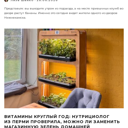
Лиза Шайко
·
28.06.2026
Представьте: вы выходите утром из подъезда, а на месте привычных клумб во
дворе растут бананы. Именно это сегодня видят жители одного из дворов
Нижнекамска.
ВИТАМИНЫ КРУГЛЫЙ ГОД: НУТРИЦИОЛОГ
ИЗ ПЕРМИ ПРОВЕРИЛА, МОЖНО ЛИ ЗАМЕНИТЬ
МАГАЗИННУЮ ЗЕЛЕНЬ ДОМАШНЕЙ