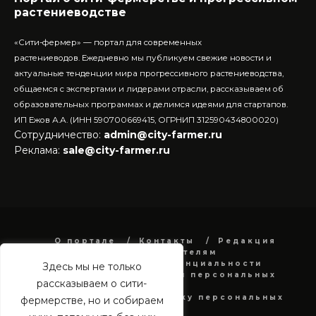
растениеводстве
«Сити-фермер» — портал для современных
растениеводов.
Ежедневно мы публикуем свежие новости и
актуальные тенденции мира прогрессивного растениеводства,
общаемся с экспертами и лидерами отрасли, рассказываем об
образовательных программах и делимся идеями для стартапов.
ИП Ежов А.А. (ИНН 590700669415, ОГРНИП 312590434800020)
Сотрудничество:
admin@city-farmer.ru
Реклама:
sale@city-farmer.ru
О портале
Контакты
Редакция
Рекламодателям
Политика конфиденциальности
Здесь мы не только
в отношении обработки персональных
рассказываем о сити-
данных
Согласие на обработку персональных
фермерстве, но и собираем
данных