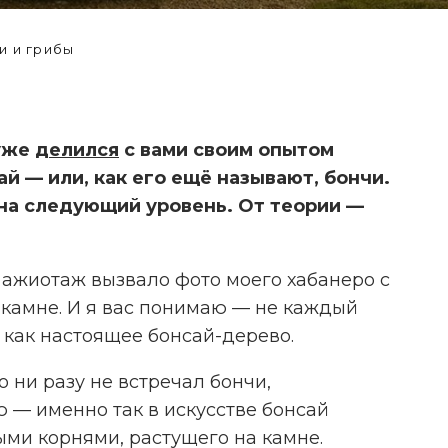
 и грибы
 уже
делился
с вами своим опытом
й — или, как его ещё называют, бончи.
на следующий уровень. От теории —
 ажиотаж вызвало фото моего хабанеро с
 камне. И я вас понимаю — не каждый
как настоящее бонсай-дерево.
УЧЁНЫЕ НАУЧИЛИ САЛ
И ТАБАК ПРОИЗВОДИ
го ни разу не встречал бончи,
МЯСНОЙ БЕЛОК
 — именно так в искусстве бонсай
ыми корнями, растущего на камне.