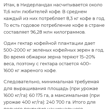
Итак, в Нидерландах насчитывается около
11,6 млн любителей кофе. В среднем
каждый из них потребляет 8,3 кг кофе в год.
То есть годовое потребление кофе в стране
составляет 96,28 млн килограммов.
НАМ ВАЖНО ВАШЕ МНЕНИЕ!
Один гектар кофейной плантации дает
500–2000 кг зелёных кофейных зерен в год.
Во время обжарки зерна теряют 15–20%
веса, поэтому с гектара остается 400–
ПРОЙТИ ОПРОС
1600 кг жареного кофе.
Реклама. Рекламодатель ИП Ежов А. А. ОГРНИП 312590434800020 ERID
Следовательно, минимальная требуемая
2VtzqwFxGM8
для выращивания площадь (при урожае
1600 кг/га): 60 175 га, а максимальная (при
урожае 400 кг/га): 240 700 га. Итого для
полного покрытия национального