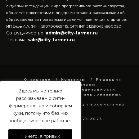
актуальные тенденции мира прогрессивного растениеводства,
общаемся с экспертами и лидерами отрасли, рассказываем об
образовательных программах и делимся идеями для стартапов.
ИП Ежов А.А. (ИНН 590700669415, ОГРНИП 312590434800020)
Сотрудничество:
admin@city-farmer.ru
Реклама:
sale@city-farmer.ru
О портале
Контакты
Редакция
Рекламодателям
Политика конфиденциальности
Здесь мы не только
в отношении обработки персональных
рассказываем о сити-
данных
Согласие на обработку персональных
фермерстве, но и собираем
данных
куки, потому что без них
city-farmer.ru 2021–2025
вообще ничего не работает
Ничего, я привык