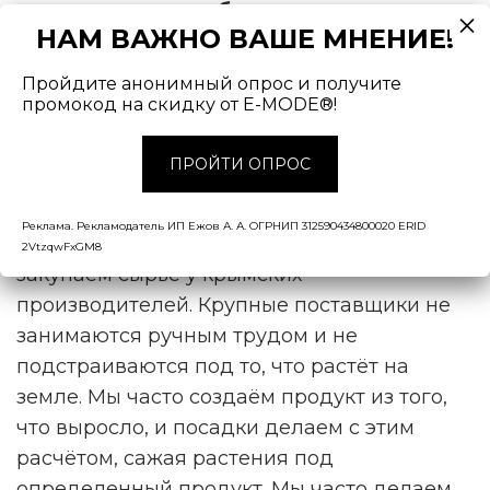
завоевать свою небольшую долю рынка,
НАМ ВАЖНО ВАШЕ МНЕНИЕ!
где представлены в основном крупные
поставщики?
Пройдите анонимный опрос и получите
промокод на скидку от E-MODE®!
— Ценовая политика, конечно, зависит от
закупочной стоимости. Многие цельные
ПРОЙТИ ОПРОС
специи — это импорт. Мы пытаемся
сбалансировать ценник нашими травами и
Реклама. Рекламодатель ИП Ежов А. А. ОГРНИП 312590434800020 ERID
тем, что растёт в России. К примеру,
2VtzqwFxGM8
закупаем сырьё у крымских
производителей. Крупные поставщики не
занимаются ручным трудом и не
подстраиваются под то, что растёт на
земле. Мы часто создаём продукт из того,
что выросло, и посадки делаем с этим
расчётом, сажая растения под
определенный продукт. Мы часто делаем