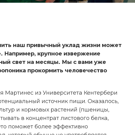
ушить наш привычный уклад жизни может
е. Например, крупное извержение
ный свет на месяцы. Мы с вами уже
ропоника прокормить человечество
ия Мартинес из Университета Кентербери
отенциальный источник пищи. Оказалось,
ТРЕНД НА ГОРОДСКОЕ
ультур и кормовых растений (пшеницы,
РАСТЕНИЕВОДСТВО
ДОБРАЛСЯ ДО ВИДЕОИГР
ывать в концентрат листового белка,
 Это поможет более эффективно
л, который обычно не употребляется