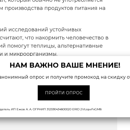
м производства продуктов питания на
ний исследований устойчивых
считают, что накормить человечество в
ий помогут теплицы, альтернативные
и и микроорганизмы.
НАМ ВАЖНО ВАШЕ МНЕНИЕ!
анонимный опрос и получите промокод на скидку о
ПРОЙТИ ОПРОС
СЛИ НАКОРМЯТ ЧЕЛОВЕЧЕСТВО В
датель ИП Ежов А. А. ОГРНИП 312590434800020 ERID 2VtzqwFxGM8
НОЙ КАТАСТРОФЫ