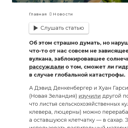
Главная
Новости
Слушать статью
Об этом страшно думать, но нар
что-то от нас совсем не зависяще
вулкана, заблокировавшее солнеч
рассуждали
о том, сможет ли гид
в случае глобальной катастрофы.
А Дэвид Денкенбергер и Хуан Гарс
(Новая Зеландия)
изучили
другой п
что листья сельскохозяйственных к
клевера, люцерны) можно перерабат
а оставшуюся клетчатку — в сахар.
использовать растительный материа