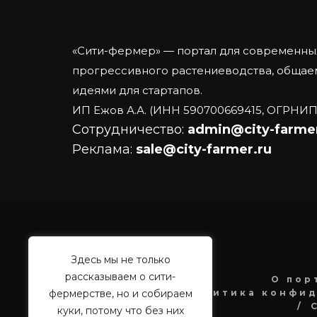
«Сити-фермер» — портал для современны
прогрессивного растениеводства, общаем
идеями для стартапов.
ИП Ежов А.А. (ИНН 590700669415, ОГРНИП
Сотрудничество:
admin@city-farmer
Реклама:
sale@city-farmer.ru
Здесь мы не только
рассказываем о сити-
О пор
Политика конфид
фермерстве, но и собираем
куки, потому что без них