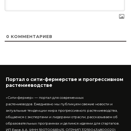
0
КОММЕНТАРИЕВ
Портал о сити-фермерстве и прогрессивном
растениеводстве
«Сити-фермер» — портал для современных
растениеводов.
Ежедневно мы публикуем свежие новости и
актуальные тенденции мира прогрессивного растениеводства,
общаемся с экспертами и лидерами отрасли, рассказываем об
образовательных программах и делимся идеями для стартапов.
ИП Ежов А.А. (ИНН 590700669415, ОГРНИП 312590434800020)