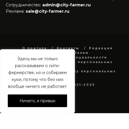
Сотрудничество:
admin@city-farmer.ru
Реклама:
sale@city-farmer.ru
О портале
Контакты
Редакция
Рекламодателям
Политика конфиденциальности
Здесь мы не только
в отношении обработки персональных
рассказываем о сити-
данных
Согласие на обработку персональных
фермерстве, но и собираем
данных
куки, потому что без них
city-farmer.ru 2021–2025
вообще ничего не работает
Ничего, я привык