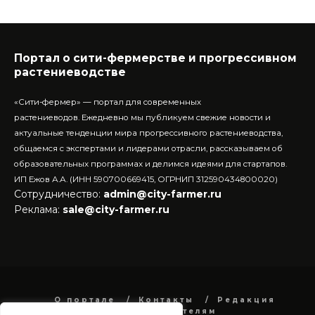
Портал о сити-фермерстве и прогрессивном
растениеводстве
«Сити-фермер» — портал для современных
растениеводов.
Ежедневно мы публикуем свежие новости и
актуальные тенденции мира прогрессивного растениеводства,
общаемся с экспертами и лидерами отрасли, рассказываем об
образовательных программах и делимся идеями для стартапов.
ИП Ежов А.А. (ИНН 590700669415, ОГРНИП 312590434800020)
Сотрудничество:
admin@city-farmer.ru
Реклама:
sale@city-farmer.ru
О портале
Контакты
Редакция
Рекламодателям