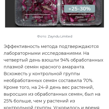
НАМ ВАЖНО ВАШЕ МНЕНИЕ!
ПРОЙТИ ОПРОС
Фото: Zayndu Limited
Реклама. Рекламодатель ИП Ежов А. А. ОГРНИП 312590434800020 ERID
Эффективность метода подтверждаются
2VtzqwFxGM8
лабораторными исследованиями. На
четвертый день взошли 94% обработанных
плазмой семян красного амаранта.
Всхожесть у контрольной группы
необработанных семян составила 70%.
Кроме того, на 24-й день вес растений,
выросших из обработанных семян, был на
25% больше, чем у растений из
контрольной группы. Ускорилось и время