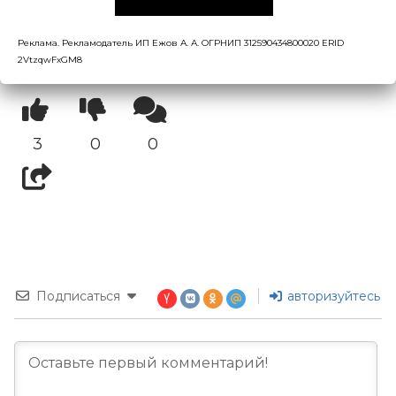
лечения разных видов онкологии, а также
его можно будет использовать в качестве
Реклама. Рекламодатель ИП Ежов А. А. ОГРНИП 312590434800020 ERID
профилактического средства.
2VtzqwFxGM8
3
0
0
Подписаться
авторизуйтесь