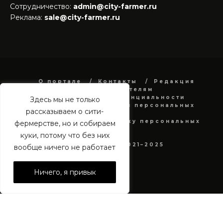
Сотрудничество:
admin@city-farmer.ru
Реклама:
sale@city-farmer.ru
О портале
Контакты
Редакция
Рекламодателям
Политика конфиденциальности
Здесь мы не только
в отношении обработки персональных
рассказываем о сити-
данных
Согласие на обработку персональных
фермерстве, но и собираем
данных
куки, потому что без них
city-farmer.ru 2021–2025
вообще ничего не работает
Ничего, я привык