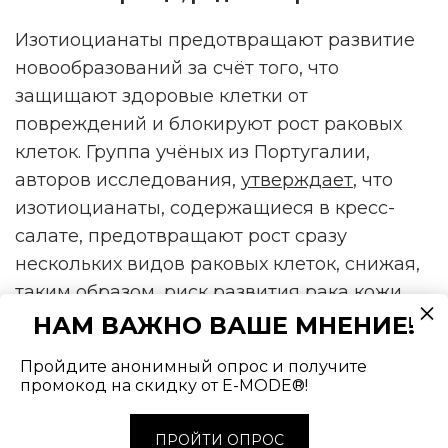
Изотиоцианаты предотвращают развитие
новообразований за счёт того, что
защищают здоровые клетки от
повреждений и блокируют рост раковых
клеток. Группа учёных из Португалии,
авторов исследования,
утвержда
ет
, что
изотиоцианаты, содержащиеся в кресс-
салате, предотвращают рост сразу
нескольких видов раковых клеток, снижая,
таким образом, риск развития рака кожи,
лёгких и предстательной железы.
НАМ ВАЖНО ВАШЕ МНЕНИЕ!
Опираясь на полученные результаты,
Пройдите анонимный опрос и получите
промокод на скидку от E-MODE®!
эксперты пришли к выводу, что активное
соединение может быть использовано для
ПРОЙТИ ОПРОС