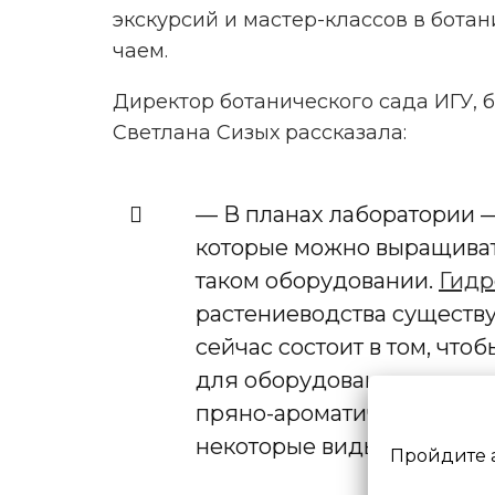
экскурсий и мастер-классов в бота
чаем.
Директор ботанического сада ИГУ, 
Светлана Сизых рассказала:
— В планах лаборатории —
которые можно выращиват
таком оборудовании.
Гидр
растениеводства существу
сейчас состоит в том, что
для оборудования именно
пряно-ароматических рас
некоторые виды
лекарств
Пройдите 