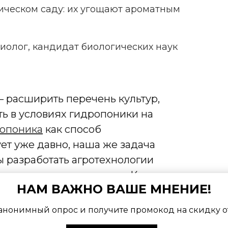
ническом саду: их угощают ароматным
биолог, кандидат биологических наук
 расширить перечень культур,
ь в условиях гидропоники на
опоника
как способ
ет уже давно, наша же задача
бы разработать агротехнологии
 местного производства. Кроме
НАМ ВАЖНО ВАШЕ МНЕНИЕ!
тений мы будем выращивать и
енных культур
.
анонимный опрос и получите промокод на скидку о