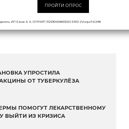
ПРОЙТИ ОПРОС
я НОЦ «Байкал» и Ассоциация участников
сных и лекарственных лесных ресурсов
датель ИП Ежов А. А. ОГРНИП 312590434800020 ERID 2VtzqwFxGM8
АНОВКА УПРОСТИЛА
АКЦИНЫ ОТ ТУБЕРКУЛЁЗА
ЕРМЫ ПОМОГУТ ЛЕКАРСТВЕННОМУ
У ВЫЙТИ ИЗ КРИЗИСА