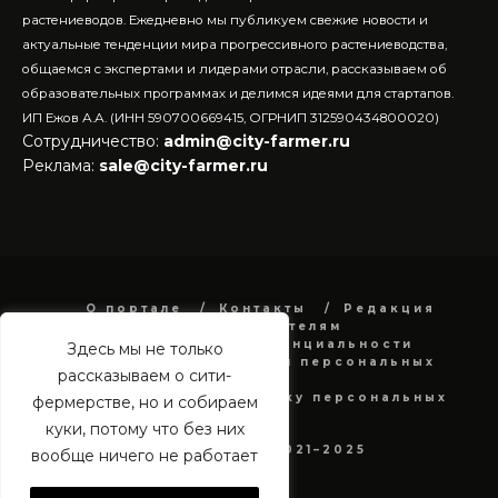
растениеводов.
Ежедневно мы публикуем свежие новости и
актуальные тенденции мира прогрессивного растениеводства,
общаемся с экспертами и лидерами отрасли, рассказываем об
образовательных программах и делимся идеями для стартапов.
ИП Ежов А.А. (ИНН 590700669415, ОГРНИП 312590434800020)
Сотрудничество:
admin@city-farmer.ru
Реклама:
sale@city-farmer.ru
О портале
Контакты
Редакция
Рекламодателям
Политика конфиденциальности
Здесь мы не только
в отношении обработки персональных
рассказываем о сити-
данных
Согласие на обработку персональных
фермерстве, но и собираем
данных
куки, потому что без них
city-farmer.ru 2021–2025
вообще ничего не работает