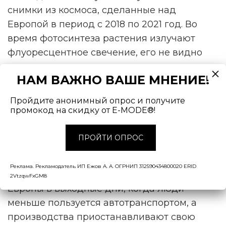
снимки из космоса, сделанные над
Европой в период с 2018 по 2021 год. Во
время фотосинтеза растения излучают
флуоресцентное свечение, его не видно
невооруженным глазом, но его могут
НАМ ВАЖНО ВАШЕ МНЕНИЕ!
фиксировать спутники. Эти данные
сравнили с замерами загрязнения воздуха,
Пройдите анонимный опрос и получите
проведёнными в тот же период времени.
промокод на скидку от E-MODE®!
Оказалось, что скорость фотосинтеза
возрастает при более низком количестве
ПРОЙТИ ОПРОС
мелкодисперсных частичек в воздухе.
Реклама. Рекламодатель ИП Ежов А. А. ОГРНИП 312590434800020 ERID
Это явление наблюдалось в 64% регионах
2VtzqwFxGM8
Европы в выходные дни, когда люди
меньше пользуется автотранспортом, а
производства приостанавливают свою