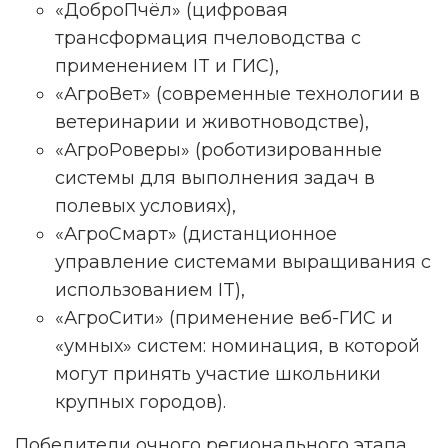
«ДоброПчёл» (цифровая
трансформация пчеловодства с
применением IT и ГИС),
«АгроВет» (современные технологии в
ветеринарии и животноводстве),
«АгроРоверы» (роботизированные
системы для выполнения задач в
полевых условиях),
«АгроСмарт» (дистанционное
НАМ ВАЖНО ВАШЕ МНЕНИЕ!
управление системами выращивания с
использованием IT),
«АгроСити» (применение веб-ГИС и
«умных» систем: номинация, в которой
могут принять участие школьники
ПРОЙТИ ОПРОС
крупных городов).
Реклама. Рекламодатель ИП Ежов А. А. ОГРНИП 312590434800020 ERID
Победители очного регионального этапа