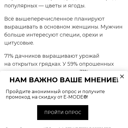
популярных — цветы и ягоды.
Всё вышеперечисленное планируют
выращивать в основном женщины. Мужчин
больше интересуют специи, орехи и
цитусовые.
71% дачников выращивают урожай
на открытых грядках. У 59% опрошенных
есть теплицы или парники. 31% используют
НАМ ВАЖНО ВАШЕ МНЕНИЕ!
для посадки клумбы, а 20% — горшки.
Только у 5% (в основном у мужчин) есть
Пройдите анонимный опрос и получите
смарт-огород с автоматической системой
промокод на скидку от E-MODE®!
полива.
ПРОЙТИ ОПРОС
Такие данные опубликованы на Retail.ru