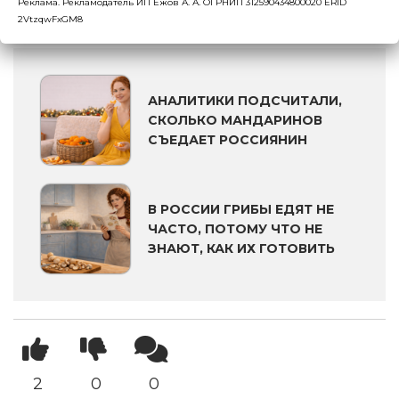
Реклама. Рекламодатель ИП Ежов А. А. ОГРНИП 312590434800020 ERID
ИНТЕРЕСНАЯ СТАТИСТИКА:
2VtzqwFxGM8
АНАЛИТИКИ ПОДСЧИТАЛИ,
СКОЛЬКО МАНДАРИНОВ
СЪЕДАЕТ РОССИЯНИН
В РОССИИ ГРИБЫ ЕДЯТ НЕ
ЧАСТО, ПОТОМУ ЧТО НЕ
ЗНАЮТ, КАК ИХ ГОТОВИТЬ
2
0
0