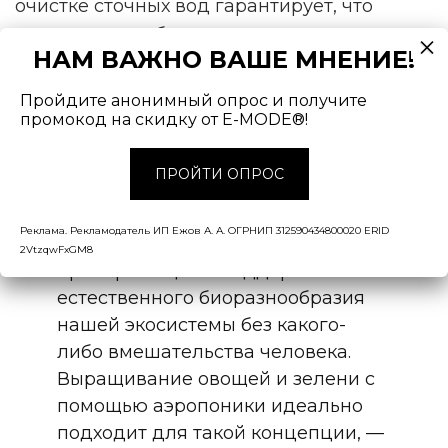
очистке сточных вод гарантирует, что
отходы можно безопасно использовать
НАМ ВАЖНО ВАШЕ МНЕНИЕ!
повторно для оросительной системы,
уборки помещений и для других
Пройдите анонимный опрос и получите
хозяйственных нужд.
промокод на скидку от E-MODE®!
ПРОЙТИ ОПРОС
— Поскольку мы находимся в
самом сердце Национального
Реклама. Рекламодатель ИП Ежов А. А. ОГРНИП 312590434800020 ERID
заповедника, то всегда оставались
2VtzqwFxGM8
приверженцами поддержания
естественного биоразнообразия
нашей экосистемы без какого-
либо вмешательства человека.
Выращивание овощей и зелени с
помощью аэропоники идеально
подходит для такой концепции, —