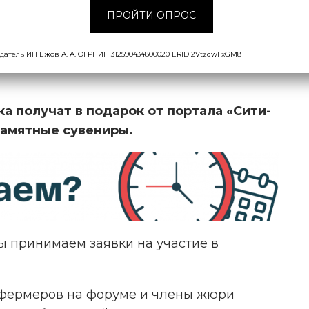
ПРОЙТИ ОПРОС
 редакции портала и партнеров Кубка СФ.
датель ИП Ежов А. А. ОГРНИП 312590434800020 ERID 2VtzqwFxGM8
еждать собственные номинации — о них
ка получат в подарок от портала «Сити-
амятные сувениры.
ы принимаем заявки на участие в
фермеров на форуме и члены жюри