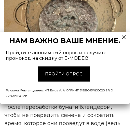
НАМ ВАЖНО ВАШЕ МНЕНИЕ!
Пройдите анонимный опрос и получите
промокод на скидку от E-MODE®!
Вот такая масса получается после измельчения. Фото
ПРОЙТИ ОПРОС
автора
В получившуюся массу — пульпу — нужно
Реклама. Рекламодатель ИП Ежов А. А. ОГРНИП 312590434800020 ERID
2VtzqwFxGM8
вмешать семена. Важно это сделать уже
после переработки бумаги блендером,
чтобы не повредить семена и сократить
время, которое они проведут в воде (ведь