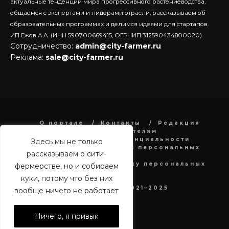
актуальные тенденции мира прогрессивного растениеводства,
общаемся с экспертами и лидерами отрасли, рассказываем об
образовательных программах и делимся идеями для стартапов.
ИП Ежов А.А. (ИНН 590700669415, ОГРНИП 312590434800020)
Сотрудничество:
admin@city-farmer.ru
Реклама:
sale@city-farmer.ru
О портале
Контакты
Редакция
Рекламодателям
Политика конфиденциальности
Здесь мы не только
в отношении обработки персональных
рассказываем о сити-
данных
Согласие на обработку персональных
фермерстве, но и собираем
данных
куки, потому что без них
city-farmer.ru 2021–2025
вообще ничего не работает
Ничего, я привык