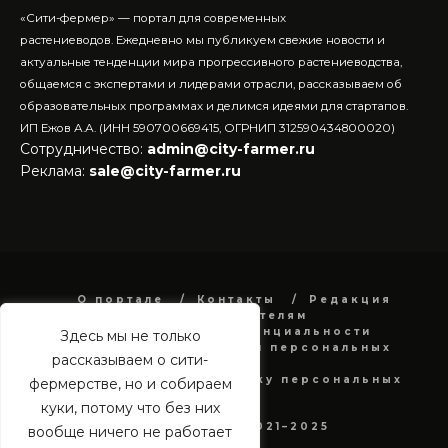
«Сити-фермер» — портал для современных
растениеводов.
Ежедневно мы публикуем свежие новости и
актуальные тенденции мира прогрессивного растениеводства,
общаемся с экспертами и лидерами отрасли, рассказываем об
образовательных программах и делимся идеями для стартапов.
ИП Ежов А.А. (ИНН 590700669415, ОГРНИП 312590434800020)
Сотрудничество:
admin@city-farmer.ru
Реклама:
sale@city-farmer.ru
О портале
Контакты
Редакция
Рекламодателям
Политика конфиденциальности
Здесь мы не только
в отношении обработки персональных
рассказываем о сити-
данных
Согласие на обработку персональных
фермерстве, но и собираем
данных
куки, потому что без них
city-farmer.ru 2021–2025
вообще ничего не работает