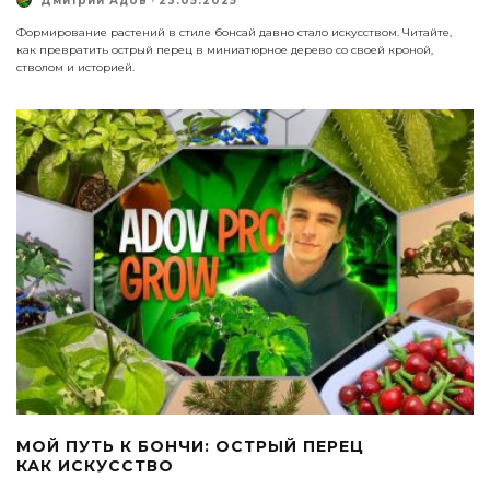
Дмитрий Адов
·
23.05.2025
Формирование растений в стиле бонсай давно стало искусством. Читайте,
как превратить острый перец в миниатюрное дерево со своей кроной,
стволом и историей.
МОЙ ПУТЬ К БОНЧИ: ОСТРЫЙ ПЕРЕЦ
КАК ИСКУССТВО