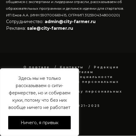
общаемся с экспертами и лидерами отрасли, рассказываем об
образовательных программах и делимся идеями для стартапов.
ИП Ежов А.А. (ИНН 590700669415, ОГРНИП 312590434800020)
Сотрудничество:
admin@city-farmer.ru
Реклама:
sale@city-farmer.ru
О портале
Контакты
Редакция
Рекламодателям
Политика конфиденциальности
Здесь мы не только
в отношении обработки персональных
рассказываем о сити-
данных
Согласие на обработку персональных
фермерстве, но и собираем
данных
куки, потому что без них
city-farmer.ru 2021–2025
вообще ничего не работает
Ничего, я привык