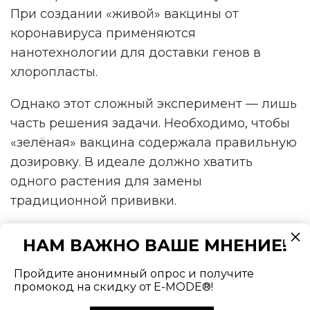
При создании «живой» вакцины от
коронавируса применяются
нанотехнологии для доставки генов в
хлоропласты.
Однако этот сложный эксперимент — лишь
часть решения задачи. Необходимо, чтобы
«зелёная» вакцина содержала правильную
дозировку. В идеале должно хватить
одного растения для замены
традиционной прививки.
Пока учёные находятся на полпути к
НАМ ВАЖНО ВАШЕ МНЕНИЕ!
достижению цели. Для тестов они выбрали
шпинат и листовой салат. Если
Пройдите анонимный опрос и получите
промокод на скидку от E-MODE®!
тестирование закончится благополучно, то
живые вакцины можно будет выращивать