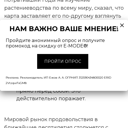
растениеводства по всему миру, сказал, что
карта заставляет его по-другому взглянуть
на рынок продуктов питания:
НАМ ВАЖНО ВАШЕ МНЕНИЕ!
Пройдите анонимный опрос и получите
— Одно дело вести подобные
промокод на скидку от E-MODE®!
беседы и слушать истории о том,
как изменение климата влияет на
ПРОЙТИ ОПРОС
продовольственные системы,
разрывая цепочки поставок.
Реклама. Рекламодатель ИП Ежов А. А. ОГРНИП 312590434800020 ERID
Другое дело видеть эти данные
2VtzqwFxGM8
прямо перед собой. Это
действительно поражает.
Мировой рынок продовольствия в
ближайшие десятилетия столкнется с