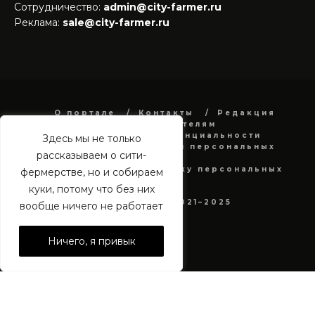
Сотрудничество:
admin@city-farmer.ru
Реклама:
sale@city-farmer.ru
О портале
Контакты
Редакция
Рекламодателям
Политика конфиденциальности
Здесь мы не только
в отношении обработки персональных
рассказываем о сити-
данных
Согласие на обработку персональных
фермерстве, но и собираем
данных
куки, потому что без них
city-farmer.ru 2021–2025
вообще ничего не работает
Ничего, я привык