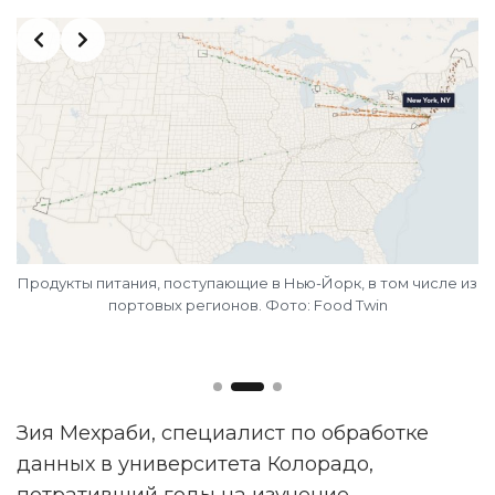
Slide 2 of 3
Продукты питания, поступающие в Нью-Йорк, в том числе из
,
портовых регионов. Фото: Food Twin
Ка
 —
Зия Мехраби, специалист по обработке
данных в университета Колорадо,
потративший годы на изучение