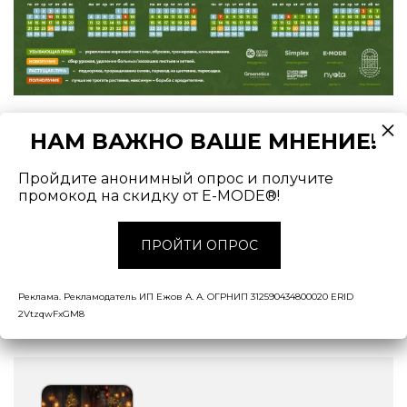
НАМ ВАЖНО ВАШЕ МНЕНИЕ!
Лунный календарь сити-фермера на 2025
год
Скачать
Пройдите анонимный опрос и получите
промокод на скидку от E-MODE®!
Верить или не верить во
влияние Луны на
рост растений
— дело каждого. Ну а мы,
ПРОЙТИ ОПРОС
независимо от ваших взглядов, желаем вам
хороших урожаев!
Реклама. Рекламодатель ИП Ежов А. А. ОГРНИП 312590434800020 ERID
2VtzqwFxGM8
ЧИТАЙТЕ ТАКЖЕ: