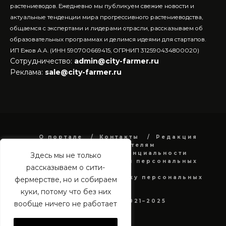
растениеводов.
Ежедневно мы публикуем свежие новости и
актуальные тенденции мира прогрессивного растениеводства,
общаемся с экспертами и лидерами отрасли, рассказываем об
образовательных программах и делимся идеями для стартапов.
ИП Ежов А.А. (ИНН 590700669415, ОГРНИП 312590434800020)
Сотрудничество:
admin@city-farmer.ru
Реклама:
sale@city-farmer.ru
О портале
Контакты
Редакция
Рекламодателям
Политика конфиденциальности
Здесь мы не только
в отношении обработки персональных
рассказываем о сити-
данных
Согласие на обработку персональных
фермерстве, но и собираем
данных
куки, потому что без них
city-farmer.ru 2021–2025
вообще ничего не работает