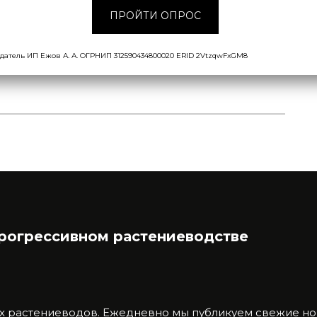
ПРОЙТИ ОПРОС
}
[+]
датель ИП Ежов А. А. ОГРНИП 312590434800020 ERID 2VtzqwFxGM8
прогрессивном растениеводстве
х растениеводов.
Ежедневно мы публикуем свежие нов