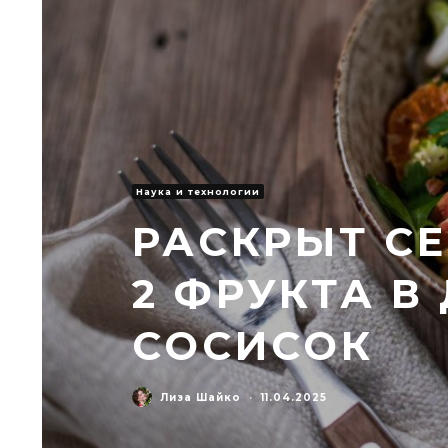
Наука и технологии
РАСКРЫТ СЕ
2 ФРУКТА В
СОСИСОК
Лиза Шайко
·
11.04.2025