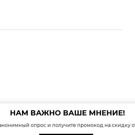
НАМ ВАЖНО ВАШЕ МНЕНИЕ!
авторизуйтесь
Войти через
анонимный опрос и получите промокод на скидку о