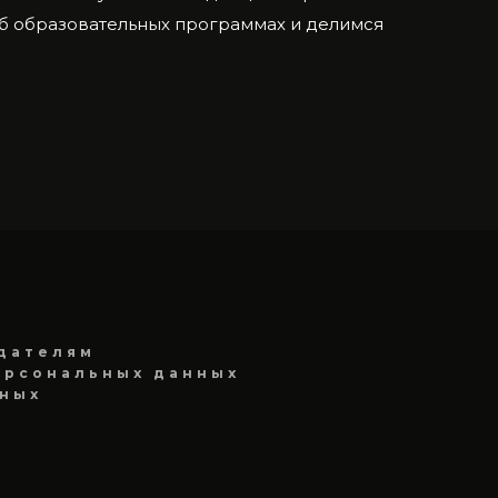
об образовательных программах и делимся
дателям
ерсональных данных
нных