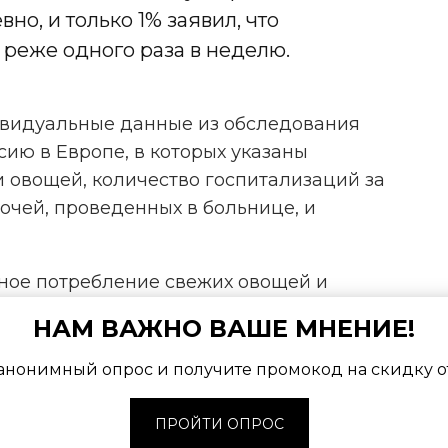
о, и только 1% заявил, что
 реже одного раза в неделю.
ивидуальные данные из обследования
сию в Европе, в которых указаны
 овощей, количество госпитализаций за
ночей, проведенных в больнице, и
рное потребление свежих овощей и
ии, при этом регистрируется меньше
НАМ ВАЖНО ВАШЕ МНЕНИЕ!
роки пребывания в больнице, что
здравоохранение на миллиарды:
анонимный опрос и получите промокод на скидку о
ПРОЙТИ ОПРОС
борки были госпитализированы