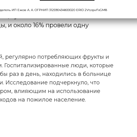
 Среди них 64% были
датель ИП Ежов А. А. ОГРНИП 312590434800020 ERID 2VtzqwFxGM8
аз, чуть менее 20% были
, и около 16% провели одну
ей, регулярно потребляющих фрукты и
и. Госпитализированные люди, которые
бы раз в день, находились в больнице
и. Исследование подчеркнуло, что
ором, влияющим на использование
ходов на пожилое население.