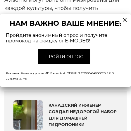
Avisomo могут быть оптимизированы для
каждой культуры, чтобы получить
правильный спектр в соответствии со
НАМ ВАЖНО ВАШЕ МНЕНИЕ!
стадиями роста растений. Эффективно
выращивать различные культуры
Пройдите анонимный опрос и получите
позволяет специальное программное
промокод на скидку от E-MODE®!
обеспечение. Для каждого растения создан
ПРОЙТИ ОПРОС
так называемый «цифровой рецепт
выращивания», который определяет
оптимальный срок посева, полива и сбора
Реклама. Рекламодатель ИП Ежов А. А. ОГРНИП 312590434800020 ERID
2VtzqwFxGM8
урожая.
КАНАДСКИЙ ИНЖЕНЕР
СОЗДАЛ НЕДОРОГОЙ НАБОР
ДЛЯ ДОМАШНЕЙ
ГИДРОПОНИКИ