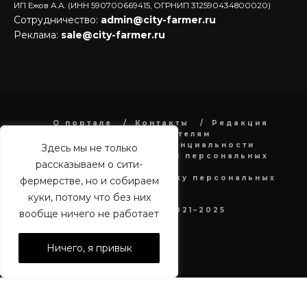
ИП Ежов А.А. (ИНН 590700669415, ОГРНИП 312590434800020)
Сотрудничество:
admin@city-farmer.ru
Реклама:
sale@city-farmer.ru
О портале
Контакты
Редакция
Рекламодателям
Политика конфиденциальности
Здесь мы не только
в отношении обработки персональных
рассказываем о сити-
данных
Согласие на обработку персональных
фермерстве, но и собираем
данных
куки, потому что без них
city-farmer.ru 2021–2025
вообще ничего не работает
Ничего, я привык