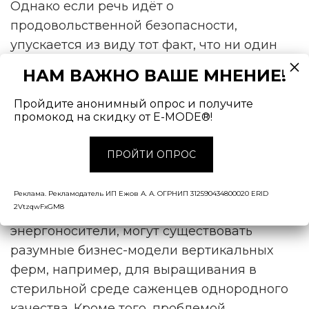
Однако если речь идёт о
продовольственной безопасности,
упускается из виду тот факт, что ни один
урожай основных сельскохозяйственных
НАМ ВАЖНО ВАШЕ МНЕНИЕ!
культур никогда не будет получен путём
замены солнечного света на светодиоды.
Пройдите анонимный опрос и получите
промокод на скидку от E-MODE®!
Авторы исследования пришли к выводу,
что вертикальное земледелие имеет
ПРОЙТИ ОПРОС
потенциал скорее как нишевое
растениеводство. Несмотря на череду
Реклама. Рекламодатель ИП Ежов А. А. ОГРНИП 312590434800020 ERID
2VtzqwFxGM8
сбоев, вызванных недавним скачком цен на
энергоносители, могут существовать
разумные бизнес-модели вертикальных
ферм, например, для выращивания в
стерильной среде саженцев однородного
качества. Кроме того, проблемой,