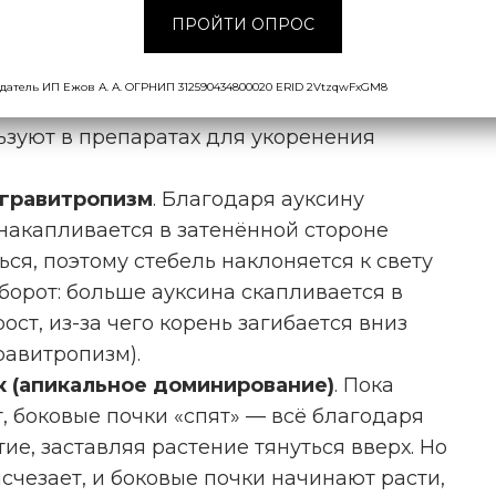
ждено, ауксин может «направить» рост в
ПРОЙТИ ОПРОС
сстановиться.
гов
. Интересно, что в больших дозах
датель ИП Ежов А. А. ОГРНИП 312590434800020 ERID 2VtzqwFxGM8
 в маленьких — наоборот, помогает им
льзуют в препаратах для укоренения
 гравитропизм
. Благодаря ауксину
 накапливается в затенённой стороне
ься, поэтому стебель наклоняется к свету
оборот: больше ауксина скапливается в
ост, из-за чего корень загибается вниз
равитропизм).
к (апикальное доминирование)
. Пока
, боковые почки «спят» — всё благодаря
ие, заставляя растение тянуться вверх. Но
исчезает, и боковые почки начинают расти,