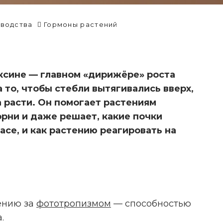
водства
Гормоны растений
уксине — главном «дирижёре» роста
 то, чтобы стебли вытягивались вверх,
а расти. Он помогает растениям
корни и даже решает, какие почки
пасе, и как растению реагировать на
ИССЛЕДОВАНИЕ: ОСТРЫЙ
ПЕРЕЦ ПРОТИВ ОСТРОЙ БОЛИ
ению за
фототропизмом
— способностью
.