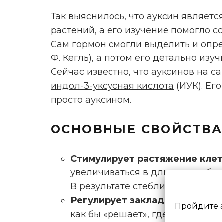
Так выяснилось, что ауксин являетс
растений, а его изучение помогло с
Сам гормон смогли выделить и опред
Ф. Кегль), а потом его детально изуч
Сейчас известно, что ауксинов на 
индол-3-уксусная кислота
(ИУК). Ег
просто ауксином.
ОСНОВНЫЕ СВОЙСТВА
Стимулирует растяжение кле
увеличиваться в длину, ослабля
В результате стебли и побеги в
Регулирует закладку органов (
Пройдите 
как бы «решает», где у растения