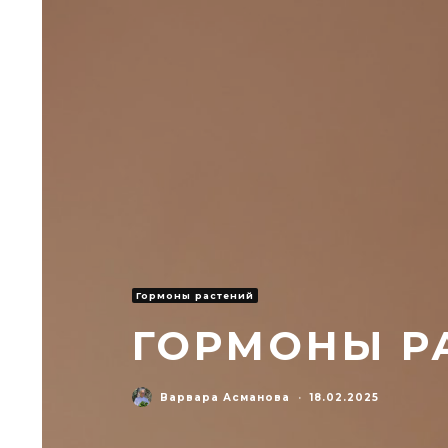
Гормоны растений
ГОРМОНЫ Р
Варвара Асманова
·
18.02.2025