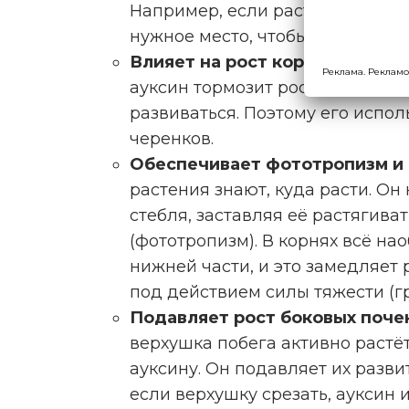
Например, если растение повре
нужное место, чтобы быстрее во
Влияет на рост корней и побе
Реклама. Рекламо
ауксин тормозит рост корней, а
развиваться. Поэтому его испо
черенков.
Обеспечивает фототропизм и
растения знают, куда расти. Он
стебля, заставляя её растягиват
(фототропизм). В корнях всё на
нижней части, и это замедляет р
под действием силы тяжести (г
Подавляет рост боковых поче
верхушка побега активно растёт
ауксину. Он подавляет их развит
если верхушку срезать, ауксин 