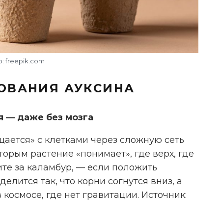
: freepik.com
ОВАНИЯ АУКСИНА
я — даже без мозга
щается» с клетками через сложную сеть
орым растение «понимает», где верх, где
стите за каламбур, — если положить
елится так, что корни согнутся вниз, а
 космосе, где нет гравитации. Источник: