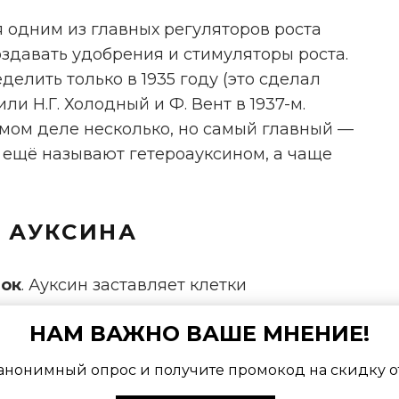
я одним из главных регуляторов роста
оздавать удобрения и стимуляторы роста.
елить только в 1935 году (это сделал
или Н.Г. Холодный и Ф. Вент в 1937-м.
самом деле несколько, но самый главный —
о ещё называют гетероауксином, а чаще
 АУКСИНА
ток
. Ауксин заставляет клетки
я их стенки и помогая впитывать воду.
НАМ ВАЖНО ВАШЕ МНЕНИЕ!
ытягиваются, а листья становятся больше.
корней, листьев, цветов)
. Этот гормон
анонимный опрос и получите промокод на скидку о
 появятся новые корни, листья или цветы.