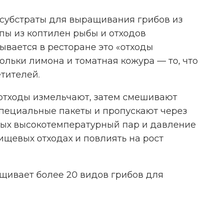
ь субстраты для выращивания грибов из
пы из коптилен рыбы и отходов
сывается в ресторане это «отходы
ольки лимона и томатная кожура — то, что
НАМ ВАЖНО ВАШЕ МНЕНИЕ!
тителей.
тходы измельчают, затем смешивают
специальные пакеты и пропускают через
ПРОЙТИ ОПРОС
ых высокотемпературный пар и давление
ищевых отходах и повлиять на рост
датель ИП Ежов А. А. ОГРНИП 312590434800020 ERID 2VtzqwFxGM8
ащивает более 20 видов грибов для