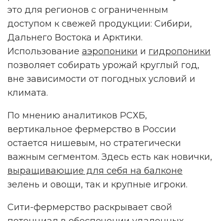
это для регионов с ограниченным
доступом к свежей продукции: Сибири,
Дальнего Востока и Арктики.
НАМ ВАЖНО ВАШЕ МНЕНИЕ!
Использование
аэропоники
и
гидропоники
позволяет собирать урожай круглый год,
вне зависимости от погодных условий и
климата.
ПРОЙТИ ОПРОС
По мнению аналитиков РСХБ,
вертикальное фермерство в России
Реклама. Рекламодатель ИП Ежов А. А. ОГРНИП 312590434800020 ERID
2VtzqwFxGM8
остается нишевым, но стратегически
важным сегментом. Здесь есть как новички,
выращивающие для себя на балконе
зелень и овощи, так и крупные игроки.
Сити-фермерство раскрывает свой
потенциал в обеспечении удаленных