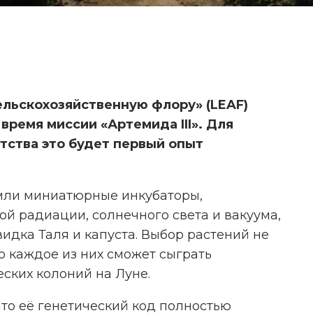
ельскохозяйственную флору» (LEAF)
время миссии «Артемида III». Для
тства это будет первый опыт
емли миниатюрные инкубаторы,
й радиации, солнечного света и вакуума,
видка Таля и капуста. Выбор растений не
УЧЁНЫЕ НАУЧИЛИ САЛАТ
о каждое из них сможет сыграть
И ТАБАК ПРОИЗВОДИТЬ
МЯСНОЙ БЕЛОК
ских колоний на Луне.
что её генетический код полностью