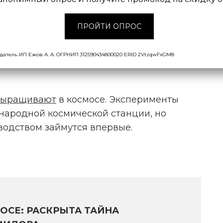
т ключевым шагом на пути к
ожем использовать сельское
ПРОЙТИ ОПРОС
поддержки человеческого
ть к устойчивым исследованиям
датель ИП Ежов А. А. ОГРНИП 312590434800020 ERID 2VtzqwFxGM8
Марс.
выращивают
в космосе. Эксперименты
ародной космической станции, но
водством займутся впервые.
ОСЕ: РАСКРЫТА ТАЙНА