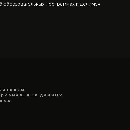
об образовательных программах и делимся
дателям
ерсональных данных
нных