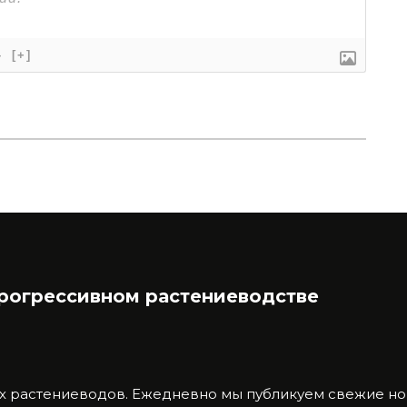
}
[+]
прогрессивном растениеводстве
х растениеводов.
Ежедневно мы публикуем свежие нов