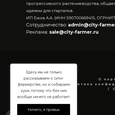
прогрессивного растениеводства, общаем
идеями для стартапов.
ИП Ежов А.А. (ИНН 590700669415, ОГРНИП
Сотрудничество:
admin@city-farmer
Реклама:
sale@city-farmer.ru
Здесь мы не только
рассказываем о сити-
О пор
Политика конфид
фермерстве, но и собираем
куки, потому что без них
вообще ничего не работает
Ничего, я привык