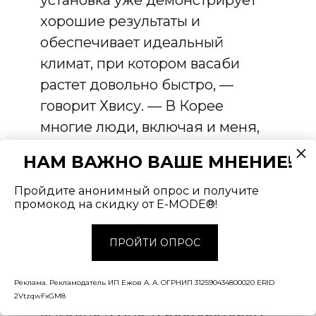
хорошие результаты и
обеспечивает идеальный
климат, при котором васаби
растет довольно быстро, —
говорит Хвису. — В Корее
многие люди, включая и меня,
являются поклонниками васаби.
НАМ ВАЖНО ВАШЕ МНЕНИЕ!
Но небольшим ресторанам
сложно найти свежий васаби из-
Пройдите анонимный опрос и получите
промокод на скидку от E-MODE®!
за высокой цены и низкого
предложения. Если бы я мог
ПРОЙТИ ОПРОС
продавать продукцию в этом
сегменте общепита по разумной
Реклама. Рекламодатель ИП Ежов А. А. ОГРНИП 312590434800020 ERID
и стабильной цене, это было бы
2VtzqwFxGM8