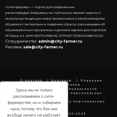
«Сити-фермер» — портал для современных
растениеводов.
Ежедневно мы публикуем свежие новости и
актуальные тенденции мира прогрессивного растениеводства,
общаемся с экспертами и лидерами отрасли, рассказываем об
образовательных программах и делимся идеями для стартапов.
ИП Ежов А.А. (ИНН 590700669415, ОГРНИП 312590434800020)
Сотрудничество:
admin@city-farmer.ru
Реклама:
sale@city-farmer.ru
О портале
Контакты
Редакция
Рекламодателям
Политика конфиденциальности
Здесь мы не только
в отношении обработки персональных
рассказываем о сити-
данных
Согласие на обработку персональных
фермерстве, но и собираем
данных
куки, потому что без них
city-farmer.ru 2021–2025
вообще ничего не работает