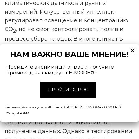
климатических датчиков и ручных
измерений. Искусственный интеллект
регулировал освещение и концентрацию
CO
, но не смог контролировать полив и
2
процесс сбора плодов. В итоге климат в
теплице значительно отличался от
НАМ ВАЖНО ВАШЕ МНЕНИЕ!
климата, создаваемого Digital Twin.
Результатом работы Reinforcement Learning
Пройдите анонимный опрос и получите
промокод на скидку от E-MODE®!
стало хорошее плодоношение.
Как отмечают учёные, в идеале все
ПРОЙТИ ОПРОС
системы управления должны опираться на
датчики климата и урожая,
Реклама. Рекламодатель ИП Ежов А. А. ОГРНИП 312590434800020 ERID
обеспечивающие непрерывное
2VtzqwFxGM8
автоматизированное и объективное
получение данных. Однако в тестировании