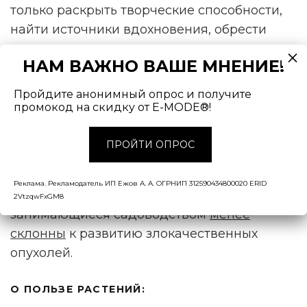
только раскрыть творческие способности,
найти источники вдохновения, обрести
внутреннюю гармонию, но и является
НАМ ВАЖНО ВАШЕ МНЕНИЕ!
отличным средством профилактики
профессионального выгорания. А также
Пройдите анонимный опрос и получите
помогает найти друзей и
промокод на скидку от E-MODE®!
единомышленников: девять из десяти
опрошенных рассказали, что общаются с
ПРОЙТИ ОПРОС
людьми со схожими интересами.
Реклама. Рекламодатель ИП Ежов А. А. ОГРНИП 312590434800020 ERID
Между прочим, научно доказано, что люди,
2VtzqwFxGM8
занимающиеся садоводством
менее
склонны
к развитию злокачественных
опухолей.
О ПОЛЬЗЕ РАСТЕНИЙ: