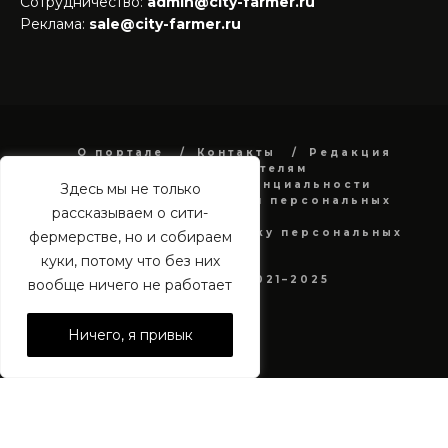
Сотрудничество:
admin@city-farmer.ru
Реклама:
sale@city-farmer.ru
О портале
Контакты
Редакция
Рекламодателям
Политика конфиденциальности
Здесь мы не только
в отношении обработки персональных
рассказываем о сити-
данных
Согласие на обработку персональных
фермерстве, но и собираем
данных
куки, потому что без них
city-farmer.ru 2021–2025
вообще ничего не работает
Ничего, я привык