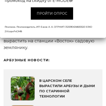
промокод на скидку от E-MODE®!
агробиополигоне объясняется условиями
выращивания, максимально
ПРОЙТИ ОПРОС
приближенными к реальной среде
обитания арбузов.
Реклама. Рекламодатель ИП Ежов А. А. ОГРНИП 312590434800020 ERID
2VtzqwFxGM8
В 2026 году полярники планируют
вырастить на станции «Восток» садовую
землянику.
АРБУЗНЫЕ НОВОСТИ:
В ЦАРСКОМ СЕЛЕ
ВЫРАСТИЛИ АРБУЗЫ И ДЫНИ
ПО СТАРИННОЙ
ТЕХНОЛОГИИ