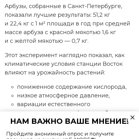
Арбузы, собранные в Санкт-Петербурге,
показали лучшие результаты: 51,2 кг
и 22,4 кг с 1 м² площади в год при средней
массе арбуза с красной мякотью 1,6 кг
и с жёлтой мякотью — 0,7 кг.
Этот эксперимент наглядно показал, как
климатические условия станции Восток
влияют на урожайность растений:
пониженное содержание кислорода,
низкое атмосферное давление,
вариации естественного
электромагнитного фона в районе
НАМ ВАЖНО ВАШЕ МНЕНИЕ!
южного геомагнитного полюса.
Пройдите анонимный опрос и получите
Большая продуктивность на