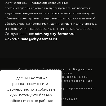
«Сити-фермер» — портал для современных
растениеводов.
Ежедневно мы публикуем свежие новости и
актуальные тенденции мира прогрессивного растениеводства,
общаемся с экспертами и лидерами отрасли, рассказываем об
образовательных программах и делимся идеями для стартапов.
ИП Ежов А.А. (ИНН 590700669415, ОГРНИП 312590434800020)
Сотрудничество:
admin@city-farmer.ru
Реклама:
sale@city-farmer.ru
О портале
Контакты
Редакция
Рекламодателям
Политика конфиденциальности
Здесь мы не только
в отношении обработки персональных
рассказываем о сити-
данных
Согласие на обработку персональных
фермерстве, но и собираем
данных
куки, потому что без них
city-farmer.ru 2021–2025
вообще ничего не работает