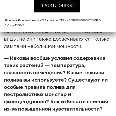
борды. Световой день у них начинается в
ПРОЙТИ ОПРОС
9 утра и заканчивается в 11 вечера, то есть
14 часов. Практически все растения растут
Реклама. Рекламодатель ИП Ежов А. А. ОГРНИП 312590434800020 ERID
при искусственном освещении, так как на
2VtzqwFxGM8
окнах живут только самые неприхотливые
виды, но они также досвечиваются, только
лампами небольшой мощности.
— Каковы вообще условия содержания
таких растений — температура,
влажность помещения? Какие техники
полива вы используете? Существуют ли
особые правила полива для
пестролистных монстер и
филодендронов? Как избежать гниения
из-за повышенной чувствительности?