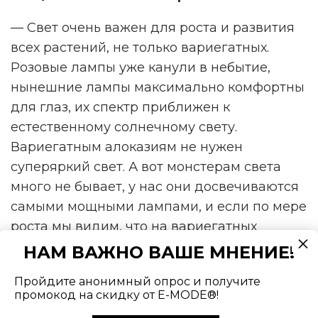
— Свет очень важен для роста и развития
всех растений, не только вариегатных.
Розовые лампы уже канули в небытие,
нынешние лампы максимально комфортны
для глаз, их спектр приближен к
естественному солнечному свету.
Вариегатным алоказиям не нужен
суперяркий свет. А вот монстерам света
много не бывает, у нас они досвечиваются
самыми мощными лампами, и если по мере
роста мы видим, что на вариегатных
участках появились тёмные пятнышки,
НАМ ВАЖНО ВАШЕ МНЕНИЕ!
значит, скорее всего, им мало света, они
Пройдите анонимный опрос и получите
свою лампу переросли и нужно ставить
промокод на скидку от E-MODE®!
дополнительные лампы или более мощные