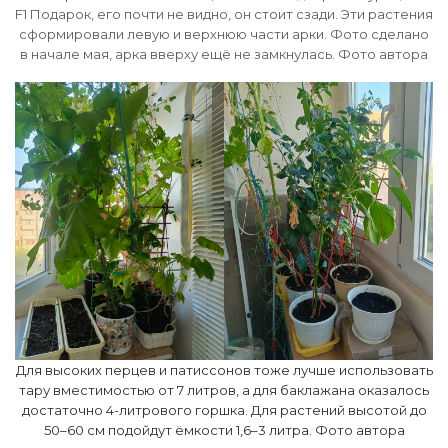
F1 Подарок, его почти не видно, он стоит сзади. Эти растения
сформировали левую и верхнюю части арки. Фото сделано
в начале мая, арка вверху ещё не замкнулась. Фото автора
Для высоких перцев и патиссонов тоже лучше использовать
тару вместимостью от 7 литров, а для баклажана оказалось
достаточно 4-литрового горшка. Для растений высотой до
50–60 см подойдут ёмкости 1,6–3 литра. Фото автора