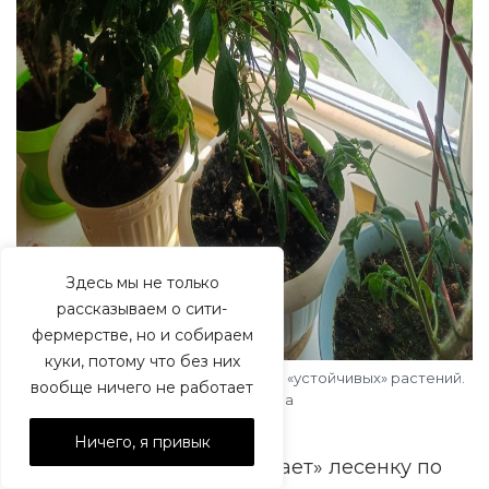
Здесь мы не только
рассказываем о сити-
фермерстве, но и собираем
куки, потому что без них
Опоры-лесенки полезны даже для «устойчивых» растений.
вообще ничего не работает
Фото автора
6
Ничего, я привык
Если растение «перерастает» лесенку по