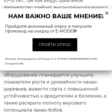
10–15 лет, так как индустриальное
фермерство требует высокотехнологичного
оборудования, большого количества
НАМ ВАЖНО ВАШЕ МНЕНИЕ!
программных продуктов и, естественно,
Пройдите анонимный опрос и получите
компетентных специалистов.
промокод на скидку от E-MODE®!
Интересно, что ранее исследовательская
ПРОЙТИ ОПРОС
группа из США уже начала
изучение
перспектив выращивания какао-бобов в
Реклама. Рекламодатель ИП Ежов А. А. ОГРНИП 312590434800020 ERID
закрытых помещениях. При помощи
2VtzqwFxGM8
гидропонного и аэропонного
оборудования планируется улучшить
показатели роста и урожайности какао-
деревьев, вывести сорта с повышенной
устойчивостью к вредителям и болезням, а
также раскрыть полноту вкусового
потенциала какао-бобов.