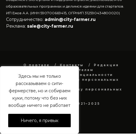
образовательных программах и делимся идеями для стартапов.
ИП Ежов А.А. (ИНН 590700669415, ОГРНИП 312590434800020)
Сотрудничество:
admin@city-farmer.ru
Реклама:
sale@city-farmer.ru
О портале
Контакты
Редакция
Рекламодателям
Политика конфиденциальности
Здесь мы не только
в отношении обработки персональных
рассказываем о сити-
данных
Согласие на обработку персональных
фермерстве, но и собираем
данных
куки, потому что без них
city-farmer.ru 2021–2025
вообще ничего не работает
Ничего, я привык