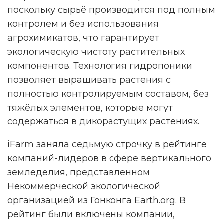
поскольку сырьё производится под полным
контролем и без использования
агрохимикатов, что гарантирует
экологическую чистоту растительных
НАМ ВАЖНО ВАШЕ МНЕНИЕ!
компонентов. Технология гидропоники
позволяет выращивать растения с
полностью контролируемым составом, без
тяжёлых элементов, которые могут
ПРОЙТИ ОПРОС
содержаться в дикорастущих растениях.
iFarm
заняла
седьмую строчку в рейтинге
Реклама. Рекламодатель ИП Ежов А. А. ОГРНИП 312590434800020 ERID
компаний-лидеров в сфере вертикального
2VtzqwFxGM8
земледелия, представленном
Некоммерческой экологической
организацией из Гонконга Earth.org. В
рейтинг были включены компании,