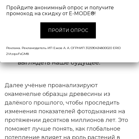
исследовательской группы:
Пройдите анонимный опрос и получите
промокод на скидку от E-MODE®!
— Возможно, нам придется
ПРОЙТИ ОПРОС
вернуться на миллионы лет
назад, чтобы лучше
Реклама. Рекламодатель ИП Ежов А. А. ОГРНИП 312590434800020 ERID
представить, как будет
2VtzqwFxGM8
выглядеть наше будущее.
Далее учёные проанализируют
окаменелые образцы древесины из
далёкого прошлого, чтобы проследить
изменения показателей фотодыхания на
протяжении десятков миллионов лет. Это
поможет лучше понять, как глобальное
потепление влияет на роль растений в