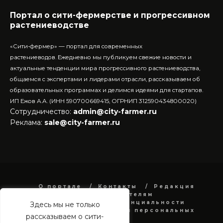
Портал о сити-фермерстве и прогрессивном
растениеводстве
«Сити-фермер» — портал для современных
растениеводов.
Ежедневно мы публикуем свежие новости и
актуальные тенденции мира прогрессивного растениеводства,
общаемся с экспертами и лидерами отрасли, рассказываем об
образовательных программах и делимся идеями для стартапов.
ИП Ежов А.А. (ИНН 590700669415, ОГРНИП 312590434800020)
Сотрудничество:
admin@city-farmer.ru
Реклама:
sale@city-farmer.ru
О портале
Контакты
Редакция
Рекламодателям
Политика конфиденциальности
Здесь мы не только
в отношении обработки персональных
рассказываем о сити-
данных