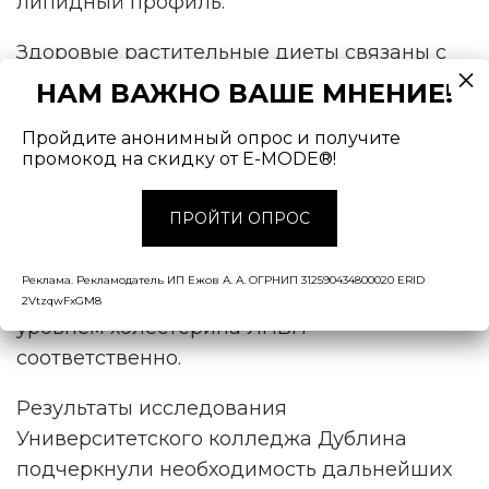
липидный профиль.
Здоровые растительные диеты связаны с
более низким индексом массы тела (ИМТ) и
НАМ ВАЖНО ВАШЕ МНЕНИЕ!
уровнем глюкозы натощак, а так же более
Пройдите анонимный опрос и получите
высоким уровнем холестерина
промокод на скидку от E-MODE®!
липопротеинов высокой плотности (ЛПВП).
А нездоровые растительные диеты были
ПРОЙТИ ОПРОС
связаны с более высокими показателями
ИМТ, уровня глюкозы натощак и
Реклама. Рекламодатель ИП Ежов А. А. ОГРНИП 312590434800020 ERID
триацилглицеридов, а также более низким
2VtzqwFxGM8
уровнем холестерина ЛПВП
соответственно.
Результаты исследования
Университетского колледжа Дублина
подчеркнули необходимость дальнейших