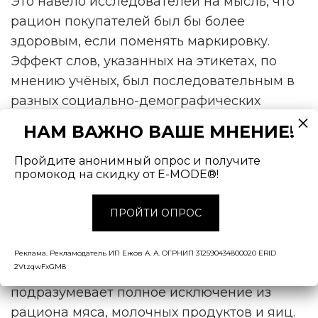
Это навело исследователей на мысль, что
рацион покупателей был бы более
здоровым, если поменять маркировку.
Эффект слов, указанных на этикетах, по
мнению учёных, был последовательным в
разных социально-демографических
группах, но самым сильным оказался для
НАМ ВАЖНО ВАШЕ МНЕНИЕ!
приверженцев мясного рациона.
Пройдите анонимный опрос и получите
Согласно данным Национального
промокод на скидку от E-MODE®!
института здравоохранения США,
растительные диеты не только помогают
ПРОЙТИ ОПРОС
экономить, но и способствуют снижению
индекса массы тела, кровяного давления,
Реклама. Рекламодатель ИП Ежов А. А. ОГРНИП 312590434800020 ERID
2VtzqwFxGM8
уровня холестерина. Веганская диета
подразумевает полное исключение из
рациона мяса, молочных продуктов и яиц.