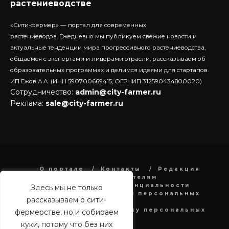
растениеводстве
«Сити-фермер» — портал для современных
растениеводов.
Ежедневно мы публикуем свежие новости и
актуальные тенденции мира прогрессивного растениеводства,
общаемся с экспертами и лидерами отрасли, рассказываем об
образовательных программах и делимся идеями для стартапов.
ИП Ежов А.А. (ИНН 590700669415, ОГРНИП 312590434800020)
Сотрудничество:
admin@city-farmer.ru
Реклама:
sale@city-farmer.ru
О портале
Контакты
Редакция
Рекламодателям
Политика конфиденциальности
Здесь мы не только
в отношении обработки персональных
рассказываем о сити-
данных
Согласие на обработку персональных
фермерстве, но и собираем
данных
куки, потому что без них