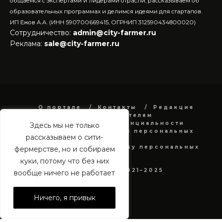
общаемся с экспертами и лидерами отрасли, рассказываем об
образовательных программах и делимся идеями для стартапов.
ИП Ежов А.А. (ИНН 590700669415, ОГРНИП 312590434800020)
Сотрудничество:
admin@city-farmer.ru
Реклама:
sale@city-farmer.ru
О портале
Контакты
Редакция
Рекламодателям
Политика конфиденциальности
Здесь мы не только
в отношении обработки персональных
рассказываем о сити-
данных
Согласие на обработку персональных
фермерстве, но и собираем
данных
куки, потому что без них
city-farmer.ru 2021–2025
вообще ничего не работает
Ничего, я привык