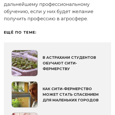
дальнейшему профессиональному
ПРОЙТИ ОПРОС
обучению, если у них будет желание
получить профессию в агросфере.
Реклама. Рекламодатель ИП Ежов А. А. ОГРНИП 312590434800020 ERID
2VtzqwFxGM8
ЕЩЁ ПО ТЕМЕ:
В АСТРАХАНИ СТУДЕНТОВ
ОБУЧАЮТ СИТИ-
ФЕРМЕРСТВУ
КАК СИТИ-ФЕРМЕРСТВО
МОЖЕТ СТАТЬ СПАСЕНИЕМ
ДЛЯ МАЛЕНЬКИХ ГОРОДОВ