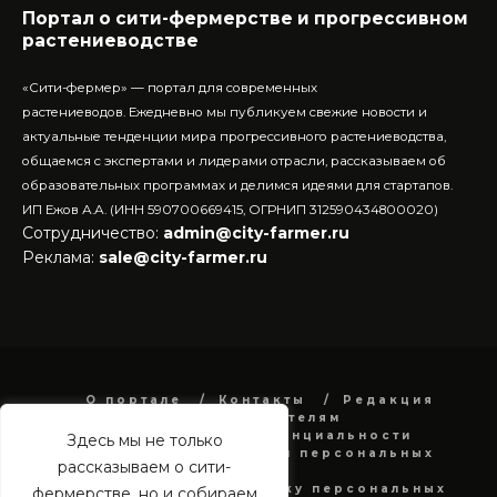
Портал о сити-фермерстве и прогрессивном
растениеводстве
«Сити-фермер» — портал для современных
растениеводов.
Ежедневно мы публикуем свежие новости и
актуальные тенденции мира прогрессивного растениеводства,
общаемся с экспертами и лидерами отрасли, рассказываем об
образовательных программах и делимся идеями для стартапов.
ИП Ежов А.А. (ИНН 590700669415, ОГРНИП 312590434800020)
Сотрудничество:
admin@city-farmer.ru
Реклама:
sale@city-farmer.ru
О портале
Контакты
Редакция
Рекламодателям
Политика конфиденциальности
Здесь мы не только
в отношении обработки персональных
рассказываем о сити-
данных
Согласие на обработку персональных
фермерстве, но и собираем