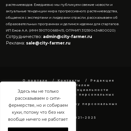
растениеводов.
Ежедневно мы публикуем свежие новости и
актуальные тенденции мира прогрессивного растениеводства,
общаемся с экспертами и лидерами отрасли, рассказываем об
образовательных программах и делимся идеями для стартапов.
ИП Ежов А.А. (ИНН 590700669415, ОГРНИП 312590434800020)
Сотрудничество:
admin@city-farmer.ru
Реклама:
sale@city-farmer.ru
О портале
Контакты
Редакция
Рекламодателям
Политика конфиденциальности
Здесь мы не только
в отношении обработки персональных
рассказываем о сити-
данных
Согласие на обработку персональных
фермерстве, но и собираем
данных
куки, потому что без них
city-farmer.ru 2021–2025
вообще ничего не работает