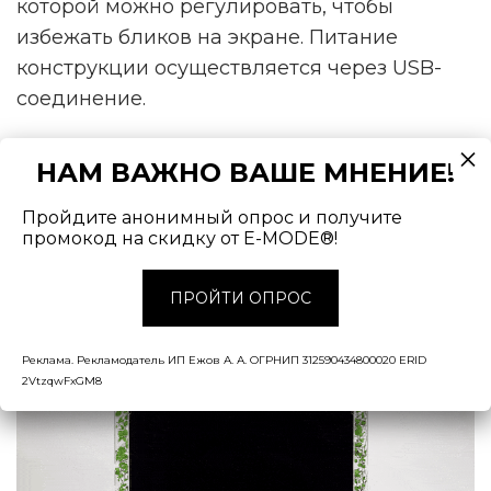
которой можно регулировать, чтобы
избежать бликов на экране. Питание
конструкции осуществляется через USB-
соединение.
Дизайн предотвращает любую
НАМ ВАЖНО ВАШЕ МНЕНИЕ!
конденсацию или влагу, которая может
испортить экран монитора, а саму систему
Пройдите анонимный опрос и получите
промокод на скидку от E-MODE®!
выращивания можно модифицировать для
размещения на полках, рамах картин или
ПРОЙТИ ОПРОС
вокруг телевизора.
Реклама. Рекламодатель ИП Ежов А. А. ОГРНИП 312590434800020 ERID
2VtzqwFxGM8