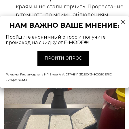
краям и не стали горчить. Прорастание
в темноте, по моим наблюдениям,
повышает сладость ростков.
НАМ ВАЖНО ВАШЕ МНЕНИЕ!
Температура должна быть не ниже 19°C
Пройдите анонимный опрос и получите
и не выше 25°C. Влажность не
промокод на скидку от E-MODE®!
ниже 50%.
А далее всё просто: в течении трёх
ПРОЙТИ ОПРОС
дней каждые 8–12 часов снимаем
прижим и обильно опрыскиваем водой
Реклама. Рекламодатель ИП Ежов А. А. ОГРНИП 312590434800020 ERID
(верхнюю марлю снимать не нужно).
2VtzqwFxGM8