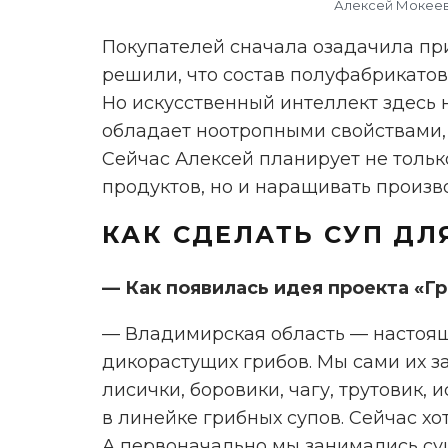
Алексей Мокеев,
Покупателей сначала озадачила при
решили, что состав полуфабрикато
Но искусственный интеллект здесь н
обладает ноотропными свойствами, 
Сейчас Алексей планирует не толь
продуктов, но и наращивать произв
КАК СДЕЛАТЬ СУП ДЛ
— Как появилась идея проекта «Г
— Владимирская область — настоящ
дикорастущих грибов. Мы сами их з
лисички, боровики, чагу, трутовик,
в линейке грибных супов. Сейчас хо
А первоначально мы занимались суш