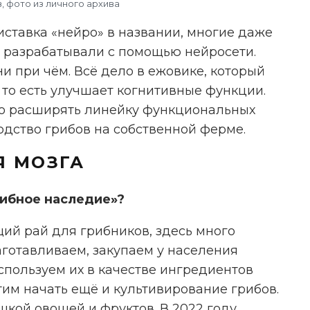
 фото из личного архива
ставка «нейро» в названии, многие даже
в разрабатывали с помощью нейросети.
и при чём. Всё дело в ежовике, который
то есть улучшает когнитивные функции.
ко расширять линейку функциональных
одство грибов на собственной ферме.
Я МОЗГА
рибное наследие»?
ий рай для грибников, здесь много
аготавливаем, закупаем у населения
НАМ ВАЖНО ВАШЕ МНЕНИЕ!
 используем их в качестве ингредиентов
тим начать ещё и культивирование грибов.
кой овощей и фруктов. В 2022 году