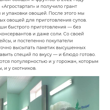
ПРОЙТИ ОПРОС
 «Агростартап» и получило грант
 и упаковки овощей. После этого мы
ых овощей для приготовления супов.
датель ИП Ежов А. А. ОГРНИП 312590434800020 ERID 2VtzqwFxGM8
аши быстрого приготовления — без
консервантов и даже соли. Со своей
йсы, и постепенно покупатели
аточно высыпать пакетик высушенных
авить специй по вкусу — и блюдо готово.
ются популярностью и у горожан, которым
, и у охотников.