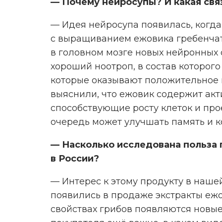
— Почему нейросупы? И какая свя
— Идея нейросупа появилась, когд
с выращиванием ежовика гребенчато
в головном мозге новых нейронных с
хороший ноотроп, в состав которог
которые оказывают положительное 
выяснили, что ежовик содержит ак
способствующие росту клеток и про
очередь может улучшать память и 
— Насколько исследована польза г
в России?
— Интерес к этому продукту в нашей
появились в продаже экстракты ежо
свойствах грибов появляются новые